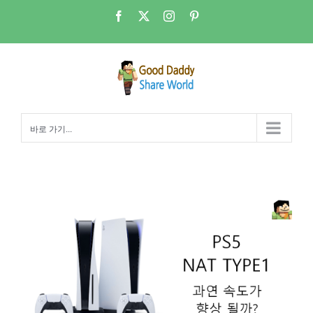
콘
Facebook
X
Instagram
Pinterest
텐
츠
로
건
너
뛰
바로 가기...
기
PS5 – NAT TYPE1이 과연 더 빠를까?