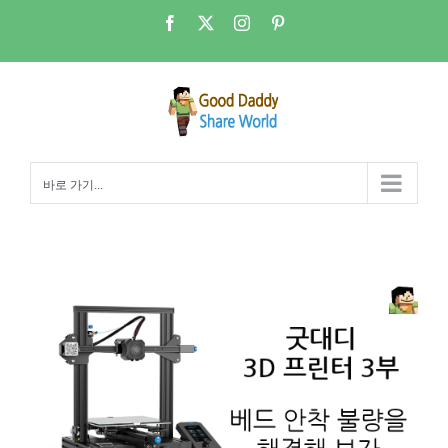
콘
Facebook
X
Instagram
Pinterest
텐
츠
로
건
너
뛰
바로 가기...
기
3D 프린터 베드안착 불량 해결~~~