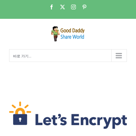
콘
Facebook
X
Instagram
Pinterest
텐
츠
로
건
너
뛰
바로 가기...
기
NAS 메일서버07-Lets Encrypt 설치