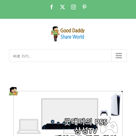
콘
Facebook
X
Instagram
Pinterest
텐
츠
로
건
너
뛰
바로 가기...
기
PS5 – 삼성TV 게임모드(Game Mode) 작동 확인