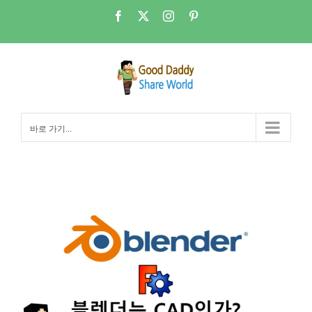
콘
Facebook
X
Instagram
Pinterest
텐
츠
로
건
너
뛰
바로 가기...
기
블렌더(Blender)는 캐드(CAD) 소프트웨어인가?