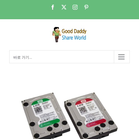
콘
Facebook
X
Instagram
Pinterest
텐
츠
로
건
너
뛰
바로 가기...
기
Good Daddy의 Ubuntu 리눅스 NAS 6강 – 디스크 드라이브 추가하기(Disk Mounting)