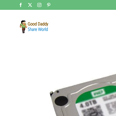
콘
Facebook
X
Instagram
Pinterest
텐
츠
로
건
너
뛰
기