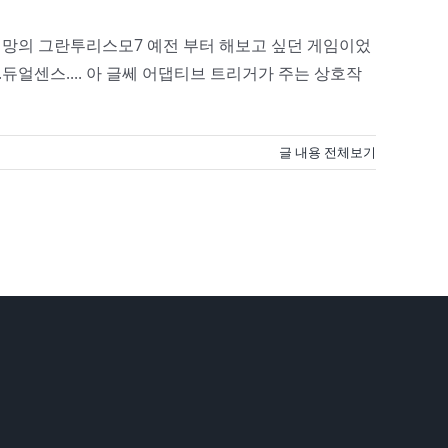
) 대망의 그란투리스모7 예전 부터 해보고 싶던 게임이었
.듀얼센스.... 아 글쎄 어댑티브 트리거가 주는 상호작
글 내용 전체보기