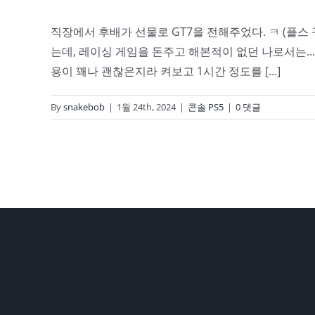
직장에서 후배가 선물로 GT7을 전해주었다. ㅋ (플스
는데, 레이싱 게임을 돈주고 해본적이 없던 나로서는...
용이 꽤나 괜찮은지라 켜보고 1시간 정도를 [...]
By
snakebob
|
1월 24th, 2024
|
콘솔 PS5
|
0 댓글