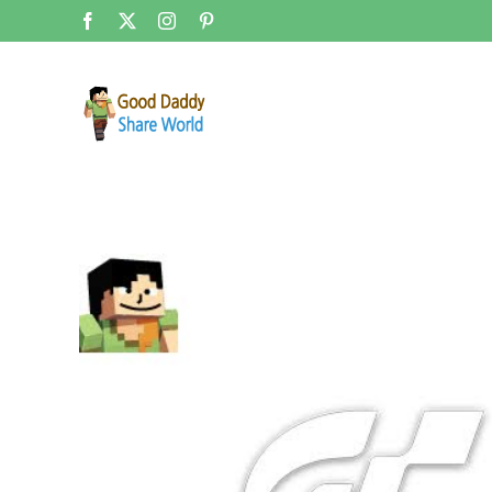
콘
Facebook
X
Instagram
Pinterest
텐
츠
로
건
너
뛰
기