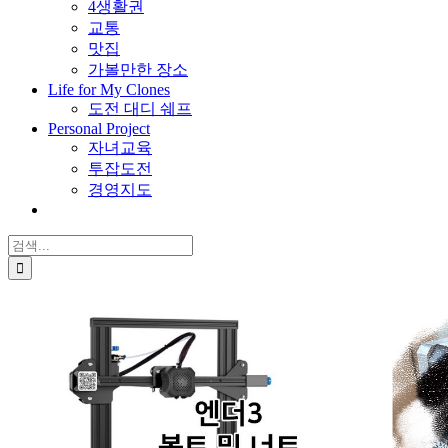
4생활권
교통
맛집
가볼만한 장소
Life for My Clones
도전 대디 쉐프
Personal Project
자녀교육
투잡도전
경영지도
검
색: