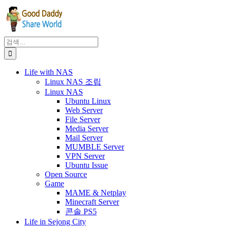
Facebook
X
Instagram
Pinterest
콘
텐
츠
로
검
건
색:
너
Life with NAS
뛰
Linux NAS 조립
기
Linux NAS
Ubuntu Linux
Web Server
File Server
Media Server
Mail Server
MUMBLE Server
VPN Server
Ubuntu Issue
Open Source
Game
MAME & Netplay
Minecraft Server
콘솔 PS5
Life in Sejong City