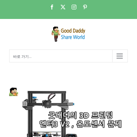
콘
Facebook
X
Instagram
Pinterest
텐
츠
로
건
너
뛰
바로 가기...
기
엔더3 온도로 인한 압출불량