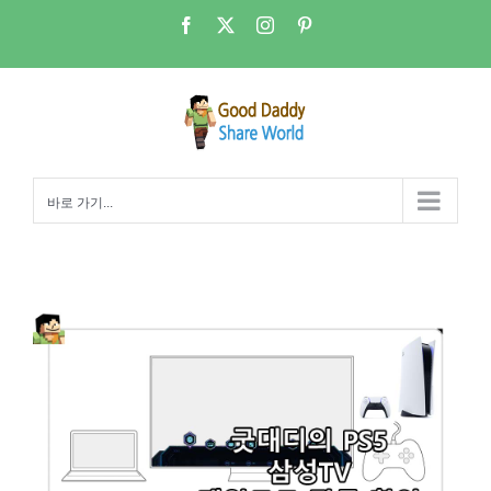
콘
Facebook
X
Instagram
Pinterest
텐
츠
로
건
너
뛰
바로 가기...
기
PS5 – 삼성TV 게임모드(Game Mode) 작동 확인