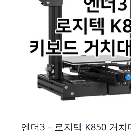
엔더3 – 로지텍 K850 거