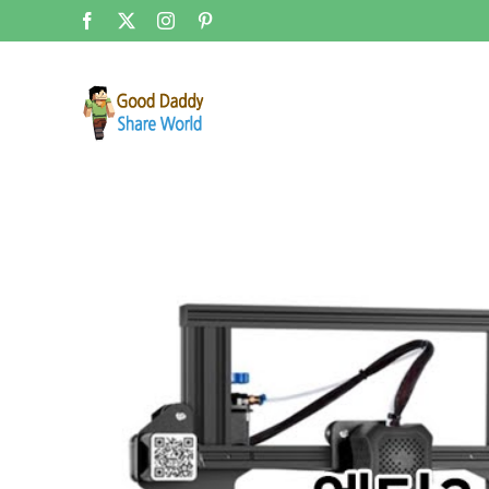
콘
Facebook
X
Instagram
Pinterest
텐
츠
로
건
너
뛰
기