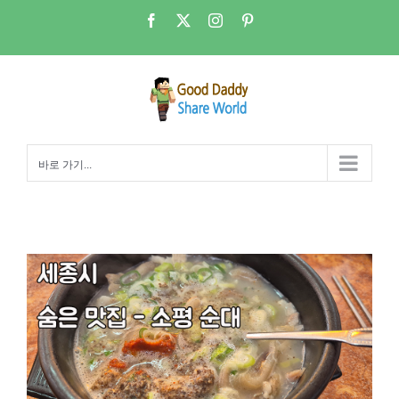
콘
Facebook
X
Instagram
Pinterest
텐
츠
로
건
너
뛰
바로 가기...
기
숨은 맛집 소평순대 – 세종시 부강면