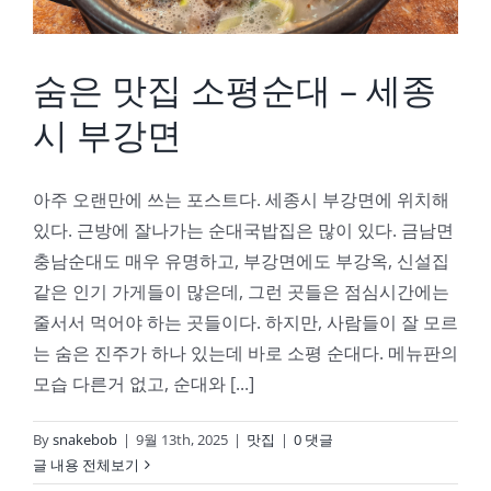
숨은 맛집 소평순대 – 세종
시 부강면
아주 오랜만에 쓰는 포스트다. 세종시 부강면에 위치해
있다. 근방에 잘나가는 순대국밥집은 많이 있다. 금남면
충남순대도 매우 유명하고, 부강면에도 부강옥, 신설집
같은 인기 가게들이 많은데, 그런 곳들은 점심시간에는
줄서서 먹어야 하는 곳들이다. 하지만, 사람들이 잘 모르
는 숨은 진주가 하나 있는데 바로 소평 순대다. 메뉴판의
모습 다른거 없고, 순대와 [...]
By
snakebob
|
9월 13th, 2025
|
맛집
|
0 댓글
글 내용 전체보기