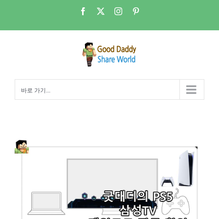
콘
Facebook
X
Instagram
Pinterest
텐
츠
로
건
너
뛰
바로 가기...
기
PS5 – 삼성TV 게임모드(Game Mode) 작동 확인